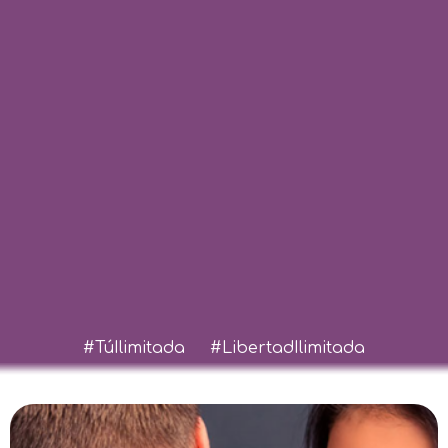
#TúIlimitada #LibertadIlimitada