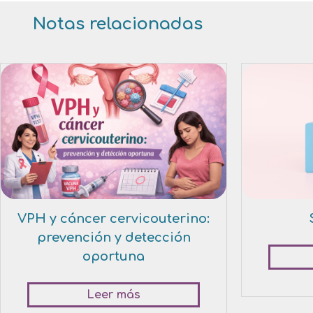
l
Notas relacionadas
o
g
VPH y cáncer cervicouterino:
prevención y detección
oportuna
Leer más