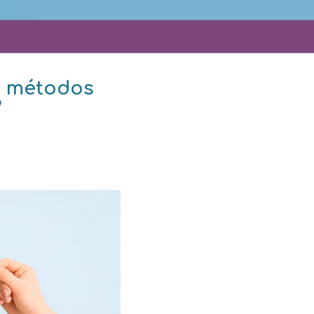
s métodos
?