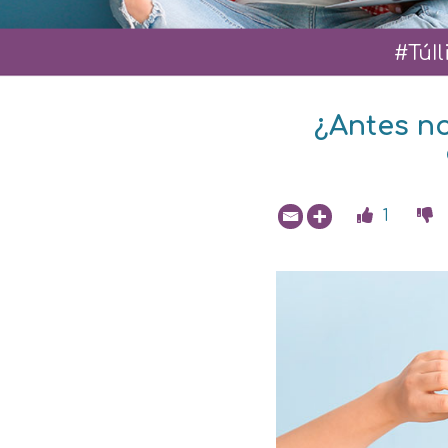
#TúI
¿Antes n
1