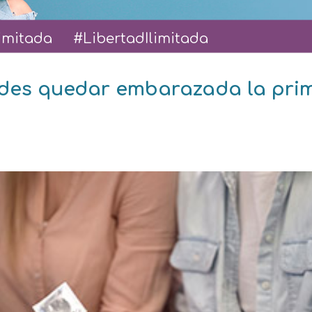
limitada #LibertadIlimitada
des quedar embarazada la prim