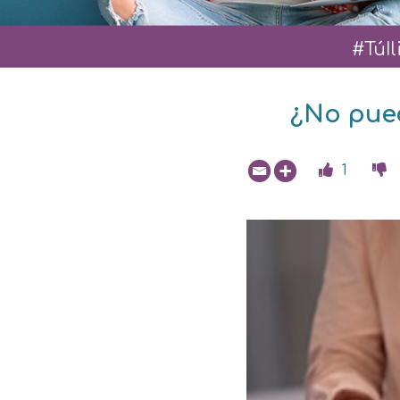
#TúI
¿No pue
1