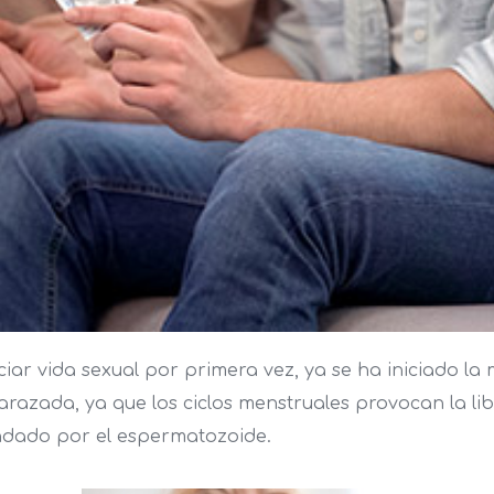
ciar vida sexual por primera vez, ya se ha iniciado la
zada, ya que los ciclos menstruales provocan la libe
ndado por el espermatozoide.